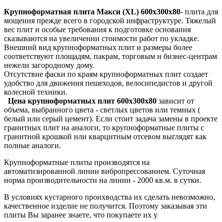
Крупноформатная плита Макси (XL) 600х300х80
- плита для
мощения прежде всего в городской инфраструктуре. Тяжелый
вес плит и особые требования к подготовке основания
сказываются на увеличении стоимости работ по укладке.
Внешний вид крупноформатных плит и размеры более
соответствуют площадям, пакрам, торговым и бизнес-центрам
нежели загородному дому.
Отсутствие фаски по краям крупноформатных плит создает
удобство для движения пешеходов, велосипедистов и другой
колесной техники.
Цена крупноформатных плит 600х300х80
зависит от
объема, выбранного цвета - светлых цветов или темных (
белый или серый цемент). Если стоит задача замены в проекте
гранитных плит на аналоги, то крупноформатные плиты с
гранитной крошкой или кварцитным отсевом выглядят как
полные аналоги.
Крупноформатные плиты производятся на
автоматизированной линии вибропрессованием. Суточная
норма производительности на линии - 2000 кв.м. в сутки.
В условиях кустарного проихводства их сделать невозможно,
качественное изделие не получится. Поэтому заказывая эти
плиты Вы заранее знаете, что покупаете их у