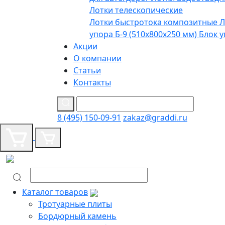
Лотки телескопические
Лотки быстротока композитные
Л
упора Б-9 (510х800х250 мм)
Блок у
Акции
О компании
Статьи
Контакты
8 (495) 150-09-91
zakaz@graddi.ru
Каталог товаров
Тротуарные плиты
Бордюрный камень