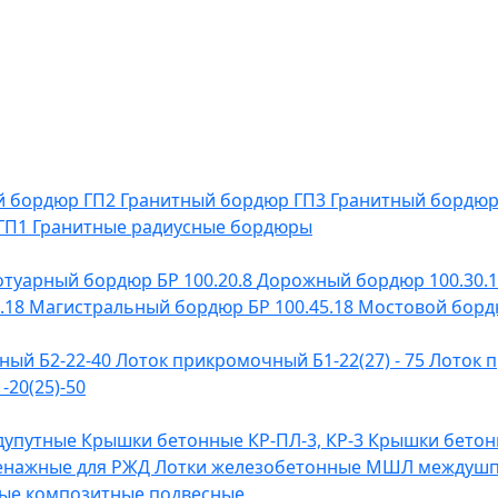
й бордюр ГП2
Гранитный бордюр ГП3
Гранитный бордю
 ГП1
Гранитные радиусные бордюры
отуарный бордюр БР 100.20.8
Дорожный бордюр 100.30.
.18
Магистральный бордюр БР 100.45.18
Мостовой бордю
ный Б2-22-40
Лоток прикромочный Б1-22(27) - 75
Лоток п
20(25)-50
дупутные
Крышки бетонные КР-ПЛ-3, КР-3
Крышки бетонн
енажные для РЖД
Лотки железобетонные МШЛ междуш
ые композитные подвесные