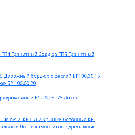
р ГП4
Гранитный бордюр ГП5
Гранитный
15
Дорожный бордюр с фаской БР100.30.15
р БР 100.60.20
рикромочный Б1-20(25)-75
Лоток
ые КР-2, КР-ПЛ-2
Крышки бетонные КР-
пальные
Лотки композитные дренажные