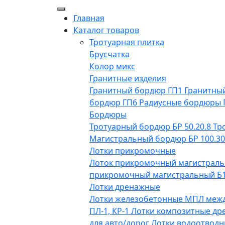
Главная
Каталог товаров
Тротуарная плитка
Брусчатка
Колор микс
Гранитные изделия
Гранитный бордюр ГП1
Гранитны
бордюр ГП6
Радиусные бордюры
Бордюры
Тротуарный бордюр БР 50.20.8
Тр
Магистральный бордюр БР 100.30
Лотки прикромочные
Лоток прикромочный магистраль
прикромочный магистральный Б1-
Лотки дренажные
Лотки железобетонные МПЛ меж
ПЛ-1, КР-1
Лотки композитные др
для авто/дорог
Лотки водоотводн