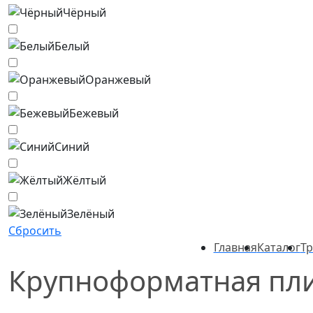
Чёрный
Белый
Оранжевый
Бежевый
Синий
Жёлтый
Зелёный
Сбросить
Главная
Каталог
Тр
Крупноформатная пли