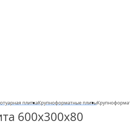
отуарная плитка
Крупноформатные плиты
Крупноформат
та 600х300х80