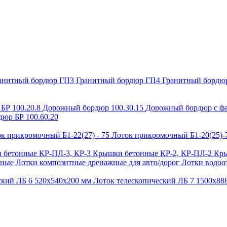
анитный бордюр ГП3
Гранитный бордюр ГП4
Гранитный бордю
БР 100.20.8
Дорожный бордюр 100.30.15
Дорожный бордюр с фа
юр БР 100.60.20
к прикромочный Б1-22(27) - 75
Лоток прикромочный Б1-20(25)
 бетонные КР-ПЛ-3, КР-3
Крышки бетонные КР-2, КР-ПЛ-2
Кры
ьные
Лотки композитные дренажные для авто/дорог
Лотки водоо
ский ЛБ 6 520х540х200 мм
Лоток телескопический ЛБ 7 1500х8