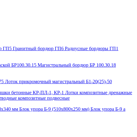
р ГП5
Гранитный бордюр ГП6
Радиусные бордюры ГП1
ской БР100.30.15
Магистральный бордюр БР 100.30.18
-75
Лоток прикромочный магистральный Б1-20(25)-50
шки бетонные КР-ПЛ-1, КР-1
Лотки композитные дренажные
тводные композитные подвесные
88х340 мм
Блок упора Б-9 (510х800х250 мм)
Блок упора Б-9 а