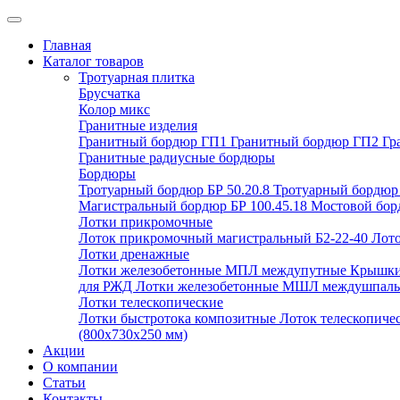
Главная
Каталог товаров
Тротуарная плитка
Брусчатка
Колор микс
Гранитные изделия
Гранитный бордюр ГП1
Гранитный бордюр ГП2
Гр
Гранитные радиусные бордюры
Бордюры
Тротуарный бордюр БР 50.20.8
Тротуарный бордюр 
Магистральный бордюр БР 100.45.18
Мостовой борд
Лотки прикромочные
Лоток прикромочный магистральный Б2-22-40
Лото
Лотки дренажные
Лотки железобетонные МПЛ междупутные
Крышки
для РЖД
Лотки железобетонные МШЛ междушпал
Лотки телескопические
Лотки быстротока композитные
Лоток телескопиче
(800х730х250 мм)
Акции
О компании
Статьи
Контакты