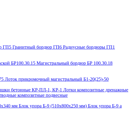
р ГП5
Гранитный бордюр ГП6
Радиусные бордюры ГП1
ской БР100.30.15
Магистральный бордюр БР 100.30.18
-75
Лоток прикромочный магистральный Б1-20(25)-50
шки бетонные КР-ПЛ-1, КР-1
Лотки композитные дренажные
тводные композитные подвесные
88х340 мм
Блок упора Б-9 (510х800х250 мм)
Блок упора Б-9 а