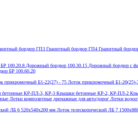
анитный бордюр ГП3
Гранитный бордюр ГП4
Гранитный бордю
БР 100.20.8
Дорожный бордюр 100.30.15
Дорожный бордюр с фа
юр БР 100.60.20
к прикромочный Б1-22(27) - 75
Лоток прикромочный Б1-20(25)
 бетонные КР-ПЛ-3, КР-3
Крышки бетонные КР-2, КР-ПЛ-2
Кры
ьные
Лотки композитные дренажные для авто/дорог
Лотки водоо
ский ЛБ 6 520х540х200 мм
Лоток телескопический ЛБ 7 1500х8