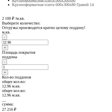
Крупноформатная плита 600х300х80
Крупноформатная плита 600х300х80 Гравий 14
2 100 ₽ /м.кв.
Выберите количество:
Отгрузка производится кратно целому поддону!
м.кв.
-
+
Площадь покрытия
поддоны
-
+
Кол-во поддонов
общее кол-во:
12.96
м.кв.
общее кол-во:
12.96
м.кв.
__
сумма:
27 216 ₽