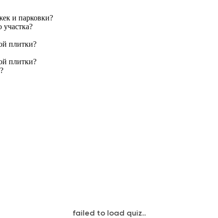
жек и парковки?
о участка?
ой плитки?
ой плитки?
?