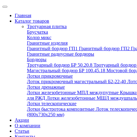
Главная
Каталог товаров
Тротуарная плитка
Брусчатка
Колор микс
Гранитные изделия
Гранитный бордюр ГП1
Гранитный бордюр ГП2
Гр
Гранитные радиусные бордюры
Бордюры
Тротуарный бордюр БР 50.20.8
Тротуарный бордюр 
Магистральный бордюр БР 100.45.18
Мостовой борд
Лотки прикромочные
Лоток прикромочный магистральный Б2-22-40
Лото
Лотки дренажные
Лотки железобетонные МПЛ междупутные
Крышки
для РЖД
Лотки железобетонные МШЛ междушпал
Лотки телескопические
Лотки быстротока композитные
Лоток телескопиче
(800х730х250 мм)
Акции
О компании
Статьи
Контакты