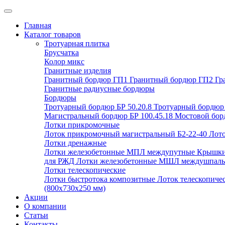
Главная
Каталог товаров
Тротуарная плитка
Брусчатка
Колор микс
Гранитные изделия
Гранитный бордюр ГП1
Гранитный бордюр ГП2
Гр
Гранитные радиусные бордюры
Бордюры
Тротуарный бордюр БР 50.20.8
Тротуарный бордюр 
Магистральный бордюр БР 100.45.18
Мостовой борд
Лотки прикромочные
Лоток прикромочный магистральный Б2-22-40
Лото
Лотки дренажные
Лотки железобетонные МПЛ междупутные
Крышки
для РЖД
Лотки железобетонные МШЛ междушпал
Лотки телескопические
Лотки быстротока композитные
Лоток телескопиче
(800х730х250 мм)
Акции
О компании
Статьи
Контакты