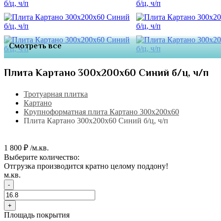
Смотреть все
Плита Картано 300х200х60 Синий б/ц, ч/п
Тротуарная плитка
Картано
Крупноформатная плита Картано 300х200х60
Плита Картано 300х200х60 Синий б/ц, ч/п
1 800 ₽ /м.кв.
Выберите количество:
Отгрузка производится кратно целому поддону!
м.кв.
-
+
Площадь покрытия