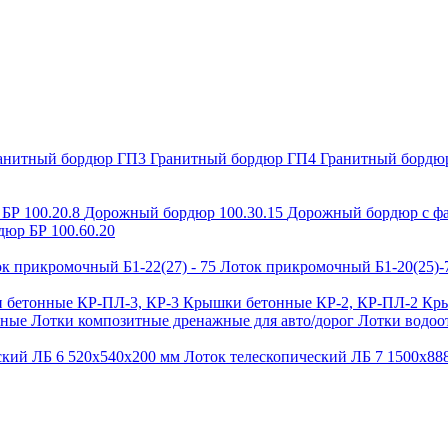
анитный бордюр ГП3
Гранитный бордюр ГП4
Гранитный бордю
БР 100.20.8
Дорожный бордюр 100.30.15
Дорожный бордюр с фа
юр БР 100.60.20
к прикромочный Б1-22(27) - 75
Лоток прикромочный Б1-20(25)
 бетонные КР-ПЛ-3, КР-3
Крышки бетонные КР-2, КР-ПЛ-2
Кры
ьные
Лотки композитные дренажные для авто/дорог
Лотки водоо
ский ЛБ 6 520х540х200 мм
Лоток телескопический ЛБ 7 1500х8