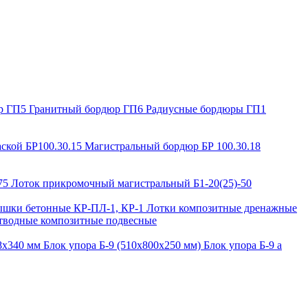
р ГП5
Гранитный бордюр ГП6
Радиусные бордюры ГП1
ской БР100.30.15
Магистральный бордюр БР 100.30.18
-75
Лоток прикромочный магистральный Б1-20(25)-50
шки бетонные КР-ПЛ-1, КР-1
Лотки композитные дренажные
тводные композитные подвесные
88х340 мм
Блок упора Б-9 (510х800х250 мм)
Блок упора Б-9 а