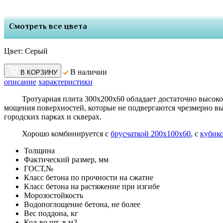
Смотреть все цвета
Цвет:
Серый
В наличии
В КОРЗИНУ
описание
характеристики
Тротуарная плита 300х200х60 обладает достаточно высокой
мощения поверхностей, которые не подвергаются чрезмерно в
городских парках и скверах.
Хорошо комбинируется с
брусчаткой 200х100х60
, с
кубик
Толщина
Фактический размер, мм
ГОСТ,№
Класс бетона по прочности на сжатие
Класс бетона на растяжение при изгибе
Морозостойкость
Водопоглощение бетона, не более
Вес поддона, кг
Кол-во шт. в м2