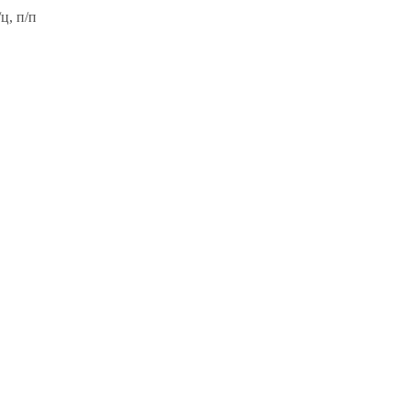
ц, п/п