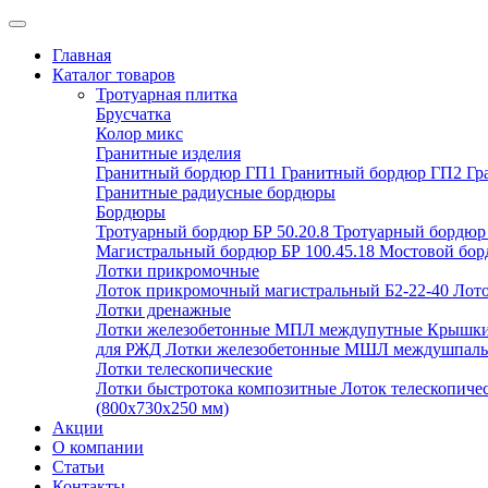
Главная
Каталог товаров
Тротуарная плитка
Брусчатка
Колор микс
Гранитные изделия
Гранитный бордюр ГП1
Гранитный бордюр ГП2
Гр
Гранитные радиусные бордюры
Бордюры
Тротуарный бордюр БР 50.20.8
Тротуарный бордюр 
Магистральный бордюр БР 100.45.18
Мостовой борд
Лотки прикромочные
Лоток прикромочный магистральный Б2-22-40
Лото
Лотки дренажные
Лотки железобетонные МПЛ междупутные
Крышки
для РЖД
Лотки железобетонные МШЛ междушпал
Лотки телескопические
Лотки быстротока композитные
Лоток телескопиче
(800х730х250 мм)
Акции
О компании
Статьи
Контакты