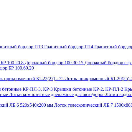
анитный бордюр ГП3
Гранитный бордюр ГП4
Гранитный бордю
БР 100.20.8
Дорожный бордюр 100.30.15
Дорожный бордюр с фа
юр БР 100.60.20
к прикромочный Б1-22(27) - 75
Лоток прикромочный Б1-20(25)
 бетонные КР-ПЛ-3, КР-3
Крышки бетонные КР-2, КР-ПЛ-2
Кры
ьные
Лотки композитные дренажные для авто/дорог
Лотки водоо
ский ЛБ 6 520х540х200 мм
Лоток телескопический ЛБ 7 1500х8