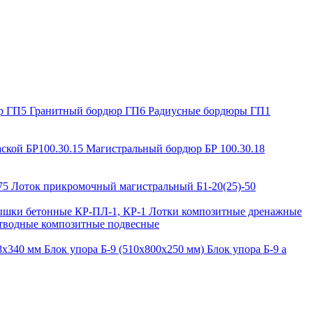
р ГП5
Гранитный бордюр ГП6
Радиусные бордюры ГП1
ской БР100.30.15
Магистральный бордюр БР 100.30.18
-75
Лоток прикромочный магистральный Б1-20(25)-50
шки бетонные КР-ПЛ-1, КР-1
Лотки композитные дренажные
тводные композитные подвесные
88х340 мм
Блок упора Б-9 (510х800х250 мм)
Блок упора Б-9 а