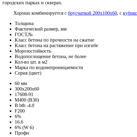
городских парках и скверах.
Хорошо комбинируется с
брусчаткой 200х100х60
, с
кубик
Толщина
Фактический размер, мм
ГОСТ,№
Класс бетона по прочности на сжатие
Класс бетона на растяжение при изгибе
Морозостойкость
Водопоглощение бетона, не более
Кол-во шт. в м2
Марка по водонепроницаемости
Серия (цвет)
60 мм
300х200х60
17608-91
М400 (В30)
B btb -4.0
F200
6%
16.6
6% (W 6)
Профи