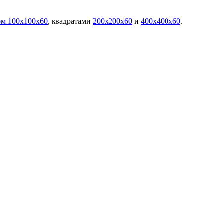
ом 100х100х60
, квадратами
200х200х60
и
400х400х60
.