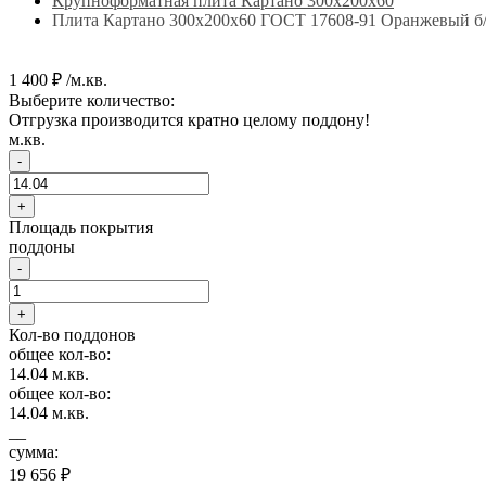
Крупноформатная плита Картано 300х200х60
Плита Картано 300х200х60 ГОСТ 17608-91 Оранжевый б/
1 400 ₽ /м.кв.
Выберите количество:
Отгрузка производится кратно целому поддону!
м.кв.
-
+
Площадь покрытия
поддоны
-
+
Кол-во поддонов
общее кол-во:
14.04
м.кв.
общее кол-во:
14.04
м.кв.
__
сумма:
19 656 ₽