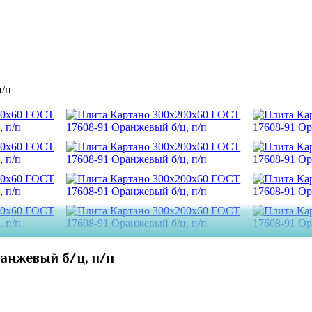
анжевый б/ц, п/п