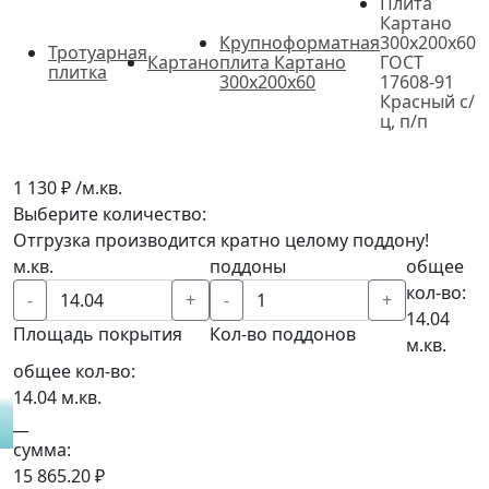
Плита
Картано
Крупноформатная
300х200х60
Тротуарная
Картано
плита Картано
ГОСТ
плитка
300х200х60
17608-91
Красный с/
ц, п/п
1 130 ₽ /м.кв.
Выберите количество:
Отгрузка производится кратно целому поддону!
м.кв.
поддоны
общее
кол-во:
-
+
-
+
14.04
Площадь покрытия
Кол-во поддонов
м.кв.
общее кол-во:
14.04
м.кв.
__
сумма:
15 865.20 ₽