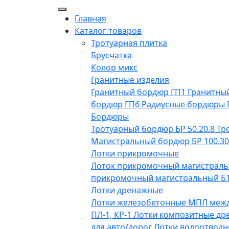
Главная
Каталог товаров
Тротуарная плитка
Брусчатка
Колор микс
Гранитные изделия
Гранитный бордюр ГП1
Гранитны
бордюр ГП6
Радиусные бордюры
Бордюры
Тротуарный бордюр БР 50.20.8
Тр
Магистральный бордюр БР 100.30
Лотки прикромочные
Лоток прикромочный магистраль
прикромочный магистральный Б1-
Лотки дренажные
Лотки железобетонные МПЛ меж
ПЛ-1, КР-1
Лотки композитные др
для авто/дорог
Лотки водоотводн