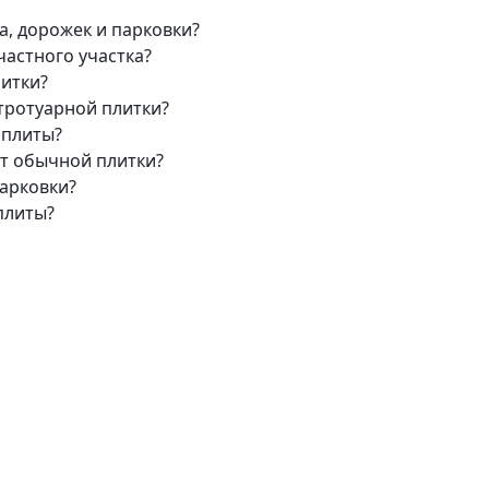
а, дорожек и парковки?
частного участка?
литки?
тротуарной плитки?
 плиты?
т обычной плитки?
арковки?
плиты?