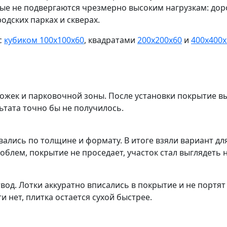
рые не подвергаются чрезмерно высоким нагрузкам: дор
одских парках и скверах.
 с
кубиком 100х100х60
, квадратами
200х200х60
и
400х400х
жек и парковочной зоны. После установки покрытие вы
ьтата точно бы не получилось.
евались по толщине и формату. В итоге взяли вариант д
облем, покрытие не проседает, участок стал выглядеть 
вод. Лотки аккуратно вписались в покрытие и не портят
и нет, плитка остается сухой быстрее.