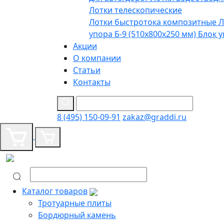
Лотки телескопические
Лотки быстротока композитные
Л
упора Б-9 (510х800х250 мм)
Блок у
Акции
О компании
Статьи
Контакты
8 (495) 150-09-91
zakaz@graddi.ru
Каталог товаров
Тротуарные плиты
Бордюрный камень