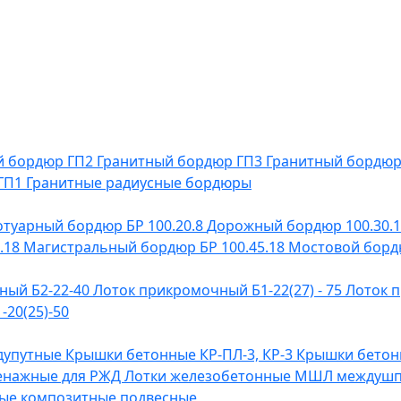
й бордюр ГП2
Гранитный бордюр ГП3
Гранитный бордю
 ГП1
Гранитные радиусные бордюры
отуарный бордюр БР 100.20.8
Дорожный бордюр 100.30.
.18
Магистральный бордюр БР 100.45.18
Мостовой бордю
ный Б2-22-40
Лоток прикромочный Б1-22(27) - 75
Лоток п
20(25)-50
дупутные
Крышки бетонные КР-ПЛ-3, КР-3
Крышки бетонн
енажные для РЖД
Лотки железобетонные МШЛ междуш
ые композитные подвесные