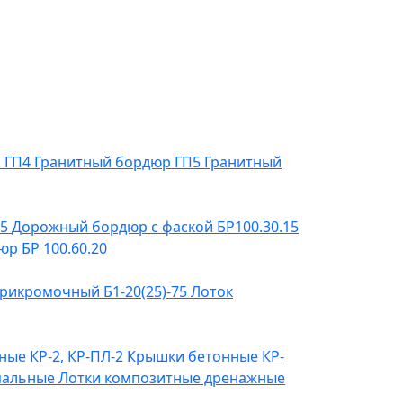
р ГП4
Гранитный бордюр ГП5
Гранитный
15
Дорожный бордюр с фаской БР100.30.15
р БР 100.60.20
рикромочный Б1-20(25)-75
Лоток
ые КР-2, КР-ПЛ-2
Крышки бетонные КР-
пальные
Лотки композитные дренажные