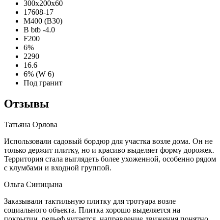
300х200х60
17608-17
М400 (В30)
B btb -4.0
F200
6%
2290
16.6
6% (W 6)
Под гранит
Отзывы
Татьяна Орлова
Использовали садовый бордюр для участка возле дома. Он не
только держит плитку, но и красиво выделяет форму дорожек.
Территория стала выглядеть более ухоженной, особенно рядом
с клумбами и входной группой.
Ольга Синицына
Заказывали тактильную плитку для тротуара возле
социального объекта. Плитка хорошо выделяется на
покрытии, рельеф читается, направление движения понятно.