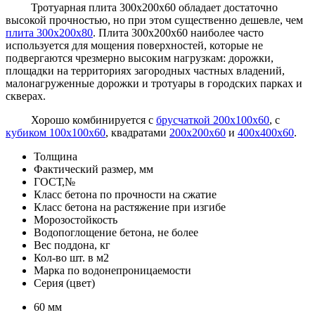
Тротуарная плита 300х200х60 обладает достаточно
высокой прочностью, но при этом существенно дешевле, чем
плита 300х200х80
. Плита 300х200х60 наиболее часто
используется для мощения поверхностей, которые не
подвергаются чрезмерно высоким нагрузкам: дорожки,
площадки на территориях загородных частных владений,
малонагруженные дорожки и тротуары в городских парках и
скверах.
Хорошо комбинируется с
брусчаткой 200х100х60
, с
кубиком 100х100х60
, квадратами
200х200х60
и
400х400х60
.
Толщина
Фактический размер, мм
ГОСТ,№
Класс бетона по прочности на сжатие
Класс бетона на растяжение при изгибе
Морозостойкость
Водопоглощение бетона, не более
Вес поддона, кг
Кол-во шт. в м2
Марка по водонепроницаемости
Серия (цвет)
60 мм