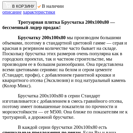
В наличии
В КОРЗИНУ
описание
характеристики
Тротуарная плитка Брусчатка 200х100х80 —
бессменный лидер продаж!
Брусчатку 200х100х80
мы производим большими
объемами, поэтому в стандартной цветовой гамме — серая и
красная в резервном количестве часто бывает на складе.
Поскольку брусчатка этих размеров очень популярна как в
городских проектах, так и частном строительстве, мы
производим ее в большом разнообразии. Она представлена
всеми цветовыми сериями: на белом и сером цементе
(Стандарт, профи), с добавлением гранитной крошки и
кварцитного отсева (Эксклюзив) и под натуральный камень
(Колор Микс).
Брусчатка 200х100х80 в серии Стандарт
изготавливается с добавлением в смесь гравийного отсева,
поэтому имеет повышенные показатели по прочности и
морозостойкости — от М500. Она ближе по показателям не к
тротуарной, а дорожной брусчатке.
В каждой серии брусчатки 200х100х80 есть
специальные предложения по ценам
. Если Вы и ваша