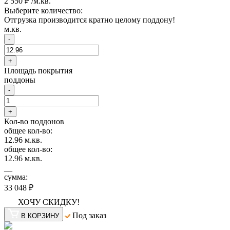
2 550 ₽ /м.кв.
Выберите количество:
Отгрузка производится кратно целому поддону!
м.кв.
-
+
Площадь покрытия
поддоны
-
+
Кол-во поддонов
общее кол-во:
12.96
м.кв.
общее кол-во:
12.96
м.кв.
__
сумма:
33 048 ₽
ХОЧУ СКИДКУ!
Под заказ
В КОРЗИНУ