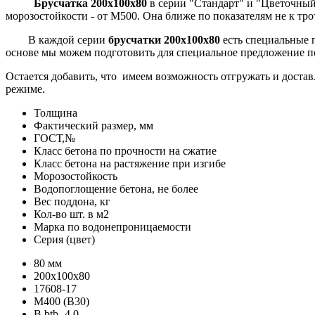
Брусчатка 200х100х80
в серии "Стандарт" и "Цветочный
морозостойкости - от М500. Она ближе по показателям не к тро
В каждой серии
брусчатки 200х100х80
есть специальные 
основе мы можем подготовить для специальное предложение по 
Остается добавить, что имеем возможность отгружать и достав
режиме.
Толщина
Фактический размер, мм
ГОСТ,№
Класс бетона по прочности на сжатие
Класс бетона на растяжение при изгибе
Морозостойкость
Водопоглощение бетона, не более
Вес поддона, кг
Кол-во шт. в м2
Марка по водонепроницаемости
Серия (цвет)
80 мм
200х100х80
17608-17
М400 (В30)
B btb -4.0