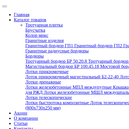
Главная
Каталог товаров
Тротуарная плитка
Брусчатка
Колор микс
Гранитные изделия
Гранитный бордюр ГП1
Гранитный бордюр ГП2
Гр
Гранитные радиусные бордюры
Бордюры
Тротуарный бордюр БР 50.20.8
Тротуарный бордюр 
Магистральный бордюр БР 100.45.18
Мостовой борд
Лотки прикромочные
Лоток прикромочный магистральный Б2-22-40
Лото
Лотки дренажные
Лотки железобетонные МПЛ междупутные
Крышки
для РЖД
Лотки железобетонные МШЛ междушпал
Лотки телескопические
Лотки быстротока композитные
Лоток телескопиче
(800х730х250 мм)
Акции
О компании
Статьи
Контакты