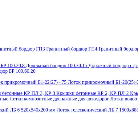
анитный бордюр ГП3
Гранитный бордюр ГП4
Гранитный бордю
БР 100.20.8
Дорожный бордюр 100.30.15
Дорожный бордюр с фа
юр БР 100.60.20
к прикромочный Б1-22(27) - 75
Лоток прикромочный Б1-20(25)
 бетонные КР-ПЛ-3, КР-3
Крышки бетонные КР-2, КР-ПЛ-2
Кры
ьные
Лотки композитные дренажные для авто/дорог
Лотки водоо
ский ЛБ 6 520х540х200 мм
Лоток телескопический ЛБ 7 1500х8