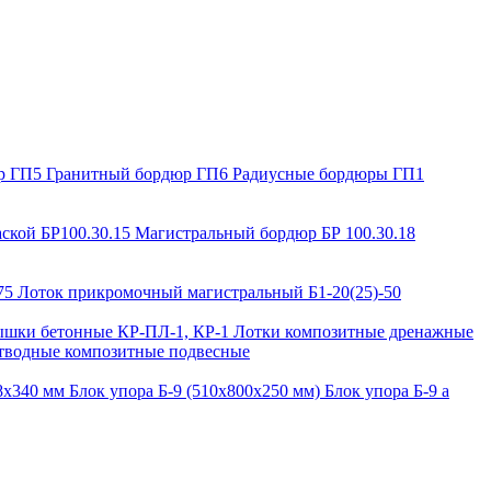
р ГП5
Гранитный бордюр ГП6
Радиусные бордюры ГП1
ской БР100.30.15
Магистральный бордюр БР 100.30.18
-75
Лоток прикромочный магистральный Б1-20(25)-50
шки бетонные КР-ПЛ-1, КР-1
Лотки композитные дренажные
тводные композитные подвесные
88х340 мм
Блок упора Б-9 (510х800х250 мм)
Блок упора Б-9 а