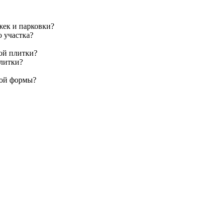
жек и парковки?
о участка?
ой плитки?
плитки?
ной формы?