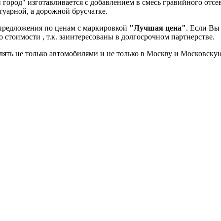
 город" изготавливается с добавлением в смесь гравийного отс
туарной, а дорожной брусчатке.
предложения по ценам с маркировкой
"Лучшая цена"
. Если Вы
стоимости , т.к. заинтересованы в долгосрочном партнерстве.
лять не только автомобилями и не только в Москву и Московску