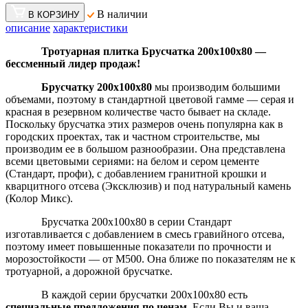
В наличии
В КОРЗИНУ
описание
характеристики
Тротуарная плитка Брусчатка 200х100х80 —
бессменный лидер продаж!
Брусчатку 200х100х80
мы производим большими
объемами, поэтому в стандартной цветовой гамме — серая и
красная в резервном количестве часто бывает на складе.
Поскольку брусчатка этих размеров очень популярна как в
городских проектах, так и частном строительстве, мы
производим ее в большом разнообразии. Она представлена
всеми цветовыми сериями: на белом и сером цементе
(Стандарт, профи), с добавлением гранитной крошки и
кварцитного отсева (Эксклюзив) и под натуральный камень
(Колор Микс).
Брусчатка 200х100х80 в серии Стандарт
изготавливается с добавлением в смесь гравийного отсева,
поэтому имеет повышенные показатели по прочности и
морозостойкости — от М500. Она ближе по показателям не к
тротуарной, а дорожной брусчатке.
В каждой серии брусчатки 200х100х80 есть
специальные предложения по ценам
. Если Вы и ваша