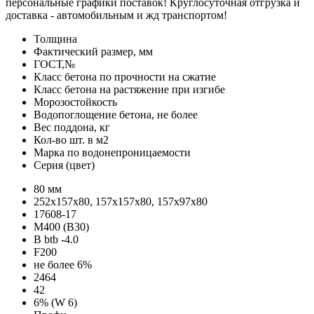
персональные графики поставок! Круглосуточная отгрузка и
доставка - автомобильным и жд транспортом!
Толщина
Фактический размер, мм
ГОСТ,№
Класс бетона по прочности на сжатие
Класс бетона на растяжение при изгибе
Морозостойкость
Водопоглощение бетона, не более
Вес поддона, кг
Кол-во шт. в м2
Марка по водонепроницаемости
Серия (цвет)
80 мм
252х157х80, 157х157х80, 157х97х80
17608-17
М400 (В30)
B btb -4.0
F200
не более 6%
2464
42
6% (W 6)