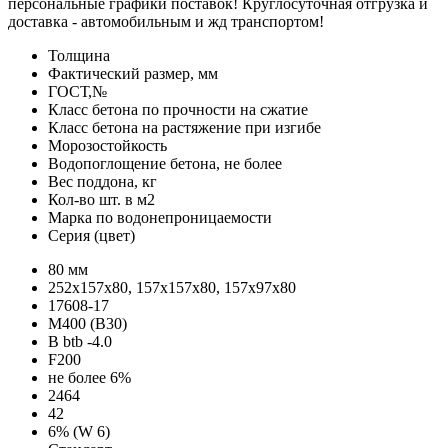
персональные графики поставок! Круглосуточная отгрузка и
доставка - автомобильным и жд транспортом!
Толщина
Фактический размер, мм
ГОСТ,№
Класс бетона по прочности на сжатие
Класс бетона на растяжение при изгибе
Морозостойкость
Водопоглощение бетона, не более
Вес поддона, кг
Кол-во шт. в м2
Марка по водонепроницаемости
Серия (цвет)
80 мм
252х157х80, 157х157х80, 157х97х80
17608-17
М400 (В30)
B btb -4.0
F200
не более 6%
2464
42
6% (W 6)