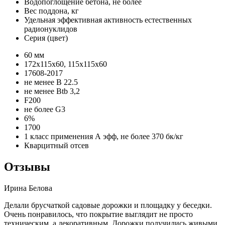
Водопоглощение бетона, не более
Вес поддона, кг
Удельная эффективная активность естественных
радионуклидов
Серия (цвет)
60 мм
172х115х60, 115х115х60
17608-2017
не менее В 22.5
не менее Вtb 3,2
F200
не более G3
6%
1700
1 класс применения А эфф, не более 370 бк/кг
Кварцитный отсев
Отзывы
Ирина Белова
Делали брусчаткой садовые дорожки и площадку у беседки.
Очень понравилось, что покрытие выглядит не просто
техническим, а декоративным. Дорожки получились живыми,