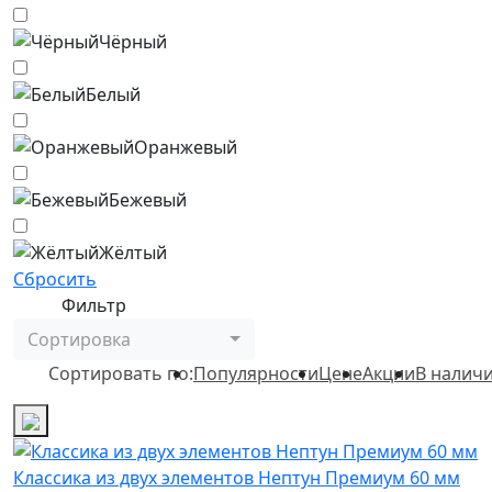
Чёрный
Белый
Оранжевый
Бежевый
Жёлтый
Сбросить
Фильтр
Сортировка
Сортировать по:
Популярности
Цене
Акции
В налич
Классика из двух элементов Нептун Премиум 60 мм