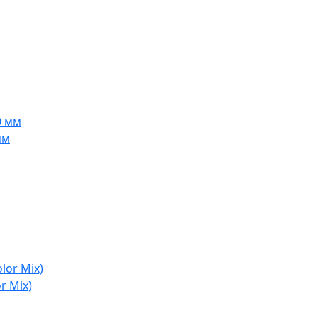
мм
r Mix)