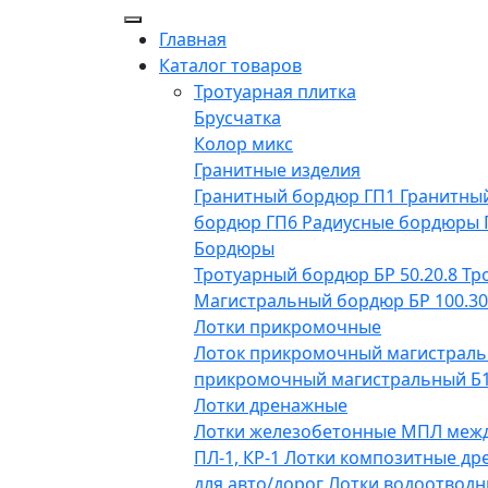
Главная
Каталог товаров
Тротуарная плитка
Брусчатка
Колор микс
Гранитные изделия
Гранитный бордюр ГП1
Гранитны
бордюр ГП6
Радиусные бордюры
Бордюры
Тротуарный бордюр БР 50.20.8
Тр
Магистральный бордюр БР 100.30
Лотки прикромочные
Лоток прикромочный магистраль
прикромочный магистральный Б1-
Лотки дренажные
Лотки железобетонные МПЛ меж
ПЛ-1, КР-1
Лотки композитные др
для авто/дорог
Лотки водоотводн