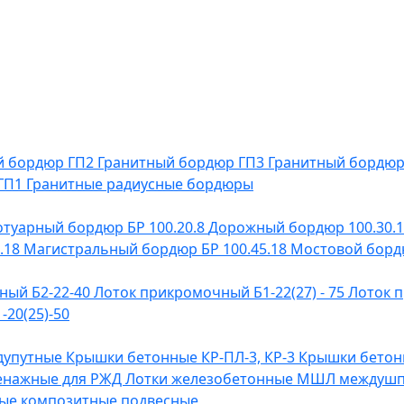
й бордюр ГП2
Гранитный бордюр ГП3
Гранитный бордю
 ГП1
Гранитные радиусные бордюры
отуарный бордюр БР 100.20.8
Дорожный бордюр 100.30.
.18
Магистральный бордюр БР 100.45.18
Мостовой бордю
ный Б2-22-40
Лоток прикромочный Б1-22(27) - 75
Лоток п
20(25)-50
дупутные
Крышки бетонные КР-ПЛ-3, КР-3
Крышки бетонн
енажные для РЖД
Лотки железобетонные МШЛ междуш
ые композитные подвесные