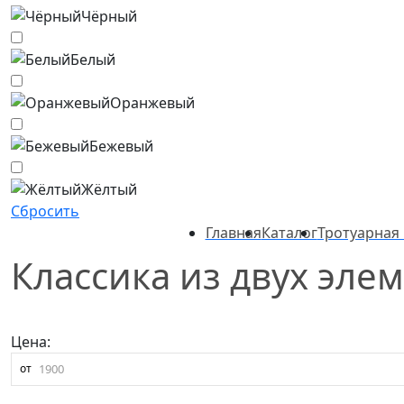
Чёрный
Белый
Оранжевый
Бежевый
Жёлтый
Сбросить
Главная
Каталог
Тротуарная 
Классика из двух эле
Цена:
от