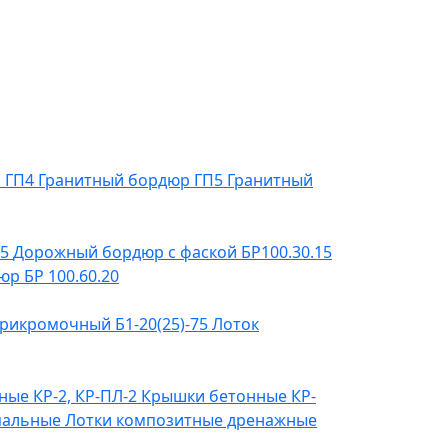
р ГП4
Гранитный бордюр ГП5
Гранитный
15
Дорожный бордюр с фаской БР100.30.15
р БР 100.60.20
рикромочный Б1-20(25)-75
Лоток
ые КР-2, КР-ПЛ-2
Крышки бетонные КР-
пальные
Лотки композитные дренажные