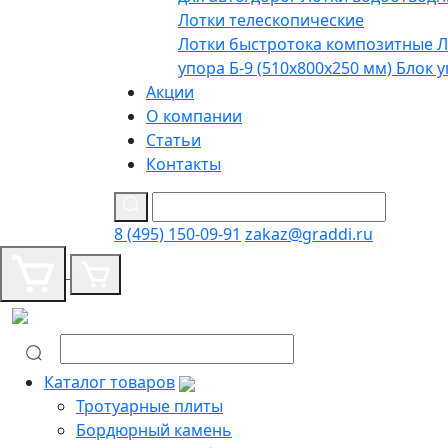
Лотки телескопические
Лотки быстротока композитные
Л
упора Б-9 (510х800х250 мм)
Блок у
Акции
О компании
Статьи
Контакты
8 (495) 150-09-91
zakaz@graddi.ru
Каталог товаров
Тротуарные плиты
Бордюрный камень