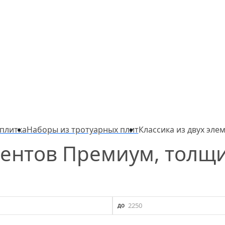
плитка
Наборы из тротуарных плит
Классика из двух эл
ментов Премиум, толщ
до