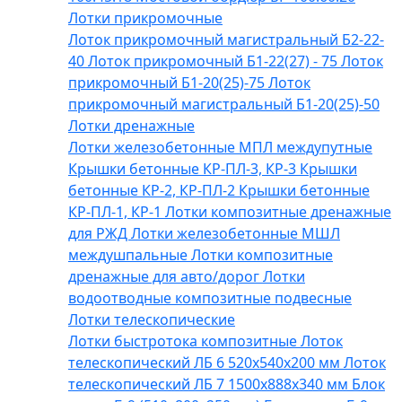
Лотки прикромочные
Лоток прикромочный магистральный Б2-22-
40
Лоток прикромочный Б1-22(27) - 75
Лоток
прикромочный Б1-20(25)-75
Лоток
прикромочный магистральный Б1-20(25)-50
Лотки дренажные
Лотки железобетонные МПЛ междупутные
Крышки бетонные КР-ПЛ-3, КР-3
Крышки
бетонные КР-2, КР-ПЛ-2
Крышки бетонные
КР-ПЛ-1, КР-1
Лотки композитные дренажные
для РЖД
Лотки железобетонные МШЛ
междушпальные
Лотки композитные
дренажные для авто/дорог
Лотки
водоотводные композитные подвесные
Лотки телескопические
Лотки быстротока композитные
Лоток
телескопический ЛБ 6 520х540х200 мм
Лоток
телескопический ЛБ 7 1500х888х340 мм
Блок