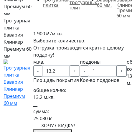
тротуарных
плитка
60 мм.
Клинк
плит
Преми
60 мм
Тротуарная
плитка
1 900 ₽ /м.кв.
Бавария
Выберите количество:
Клинкер
Отгрузка производится кратно целому
Премиум 60
поддону!
мм
м.кв.
поддоны
о
ко
-
+
-
+
13
Площадь покрытия
Кол-во поддонов
м.
общее кол-во:
13.2
м.кв.
__
сумма:
25 080 ₽
ХОЧУ СКИДКУ!