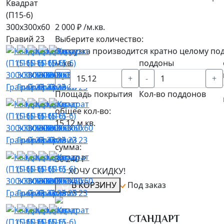
Квадрат
(П15-6)
300х300х60
2 000 ₽ /м.кв.
Гравий 23
Выберите количество:
Отгрузка производится кратно целому под
м.кв.
поддоны
-
+
-
+
Площадь покрытия
Кол-во поддонов
общее кол-во:
15.12
м.кв.
__
сумма:
30 240 ₽
ХОЧУ СКИДКУ!
В КОРЗИНУ
Под заказ
СТАНДАРТ