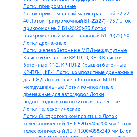
Лотки прикромочные
Лоток прикромочный магистральный Б2-22-
40
Лоток прикромочный Б1-22(27) - 75
Лоток
прикромочный Б1-20(25)-75
Лоток
прикромочный магистральный Б1-20(25)-50
Лотки дренажные
Лотки железобетонные МПЛ междупутные
Крышки бетонные КР-ПЛ-3, КР-3
Крышки
бетонные КР-2, КР-ПЛ-2
Крышки бетонные
КР-ПЛ-1, КР-1
Лотки композитные дренажные
для РЖД
Лотки железобетонные МШЛ
междушпальные
Лотки композитные
дренажные для авто/дорог
Лотки
водоотводные композитные подвесные
Лотки телескопические
Лотки быстротока композитные
Лоток
телескопический ЛБ 6 520х540х200 мм
Лоток
телескопический ЛБ 7 1500х888х340 мм
Блок