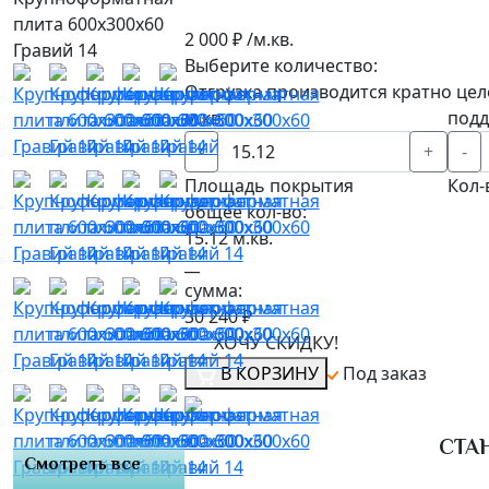
плита 600х300х60
2 000 ₽ /м.кв.
Гравий 14
Выберите количество:
Отгрузка производится кратно цел
м.кв.
под
-
+
-
Площадь покрытия
Кол-
общее кол-во:
15.12
м.кв.
__
сумма:
30 240 ₽
ХОЧУ СКИДКУ!
В КОРЗИНУ
Под заказ
СТА
Смотреть все