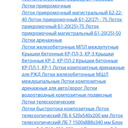
Лотки прикромочные
Лоток прикромочный магистральный Б2-22-
40
Лоток прикромочный Б1-22(27) - 75
Лоток
прикромочный Б1-20(25)-75
Лоток
прикромочный магистральный Б1-20(25)-50
Лотки дренажные
Лотки железобетонные МПЛ междупутные
Крышки бетонные КР-ПЛ-3, КР-3
Крышки
бетонные КР-2, КР-ПЛ-2
Крышки бетонные
КР-ПЛ-1, КР-1
Лотки композитные дренажные
для РЖД
Лотки железобетонные МШЛ
междушпальные
Лотки композитные
дренажные для авто/дорог
Лотки
водоотводные композитные подвесные
Лотки телескопические
Лотки быстротока композитные
Лоток
телескопический ЛБ 6 520х540х200 мм
Лоток
телескопический ЛБ 7 1500х888х340 мм
Блок