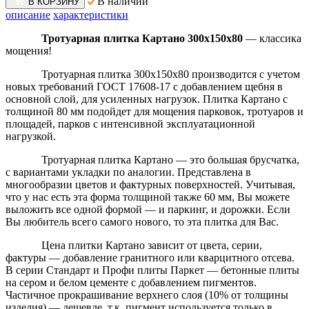
В наличии
В КОРЗИНУ
описание
характеристики
Тротуарная плитка Картано 300х150х80
— классика
мощения!
Тротуарная плитка 300х150х80 производится с учетом
новых требований ГОСТ 17608-17 с добавлением щебня в
основной слой, для усиленных нагрузок. Плитка Картано с
толщиной 80 мм подойдет для мощения парковок, тротуаров и
площадей, парков с интенсивной эксплуатационной
нагрузкой.
Тротуарная плитка Картано — это большая брусчатка,
с вариантами укладки по аналогии. Представлена в
многообразии цветов и фактурных поверхностей. Учитывая,
что у нас есть эта форма толщиной также 60 мм, Вы можете
выложить все одной формой — и паркинг, и дорожки. Если
Вы любитель всего самого нового, то эта плитка для Вас.
Цена плитки Картано зависит от цвета, серии,
фактуры — добавление гранитного или кварцитного отсева.
В серии Стандарт и Профи плиты Паркет — бетонные плиты
на сером и белом цементе с добавлением пигментов.
Частичное прокрашивание верхнего слоя (10% от толщины
изделия) — дешевле, т.к. пигмент используется только в