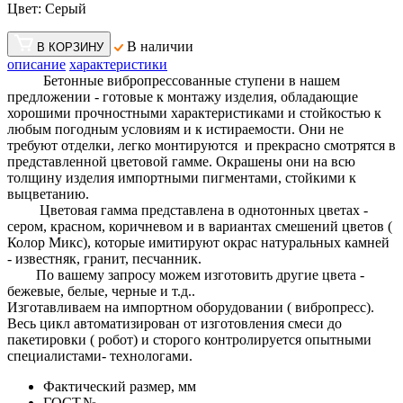
Цвет:
Серый
В наличии
В КОРЗИНУ
описание
характеристики
Бетонные вибропрессованные ступени в нашем
предложении - готовые к монтажу изделия, обладающие
хорошими прочностными характеристиками и стойкостью к
любым погодным условиям и к истираемости. Они не
требуют отделки, легко монтируются и прекрасно смотрятся в
представленной цветовой гамме. Окрашены они на всю
толщину изделия импортными пигментами, стойкими к
выцветанию.
Цветовая гамма представлена в однотонных цветах -
сером, красном, коричневом и в вариантах смешений цветов (
Колор Микс), которые имитируют окрас натуральных камней
- известняк, гранит, песчанник.
По вашему запросу можем изготовить другие цвета -
бежевые, белые, черные и т.д..
Изготавливаем на импортном оборудовании ( вибропресс).
Весь цикл автоматизирован от изготовления смеси до
пакетировки ( робот) и сторого контролируется опытными
специалистами- технологами.
Фактический размер, мм
ГОСТ,№