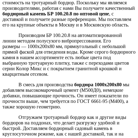
стоимость на тротуарный бордюр. Поскольку мы являемся
производителями, работая с нами Вы получаете качественный
бордюрный камень БР 100.20.8 по оптовой цене
, с
доставкой и получаете разные преференции. Мы поставляем
его на крупные объекты в Москву и в Московскую область.
Производим БР 100.20.8 на автоматизированной
линии методом полусухого вибропрессования. Его
размеры — 1000х200х80 мм, прямоугольный с небольшой
прямой фаской для отведения воды. Кроме серого бордюрного
камня в нашем ассортименте есть любые цвета под
выбранную тротуарную плитку, также с переходами цветов
серии Колор Микс и с покрытием гранитной крошкой и
кварцитным отсевом.
В смесь для производства
бордюра 1000х200х80
мы
добавляем высокомарочный цемент (М500Д0), немецкие
добавки, повышающие прочность. Он имеет показатели по
прочности выше, чем требуется по ГОСТ 6661-95 (М400), а
также хорошую геометрию.
Отгружаем тротуарный бордюр как и другие виды
бордюров на поддонах, что делает разгрузку удобной и
быстрой. Доставляем бордюрный садовый камень в
круглосуточном режиме, как с нашей доставкой, так и на