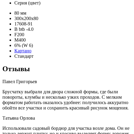
Серия (цвет)
80 мм
300х200х80
17608-91
B btb -4.0
F200
М400
6% (W 6)
Картано
Стандарт
Отзывы
Павел Григорьев
Брусчатку выбрали для двора сложной формы, где были
повороты, клумбы и несколько узких проходов. С мелким
форматом работать оказалось удобнее: получилось аккуратно
обойти все участки и сохранить красивый рисунок мощения.
Татьяна Орлова
Использовали садовый бордюр для участка возле дома. Он не
только держит плитку, но и красиво выделяет форму дорожек.